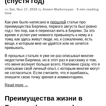
(спустя год)
on
Sat, Nov 17, 2018
by
Armen Markossyan
·
8 min reading
time
Как уже было написано в
прошлой
статье про
преимущества Берлина, первого августа был ровно
год с тех пор, как я переехал жить в Берлин. За это
время я успел уже немного привыкнуть к нему и к
тому, как здесь живут люди, но, к сожалению, есть
вещи, к которым мне не удаётся или не хочется
привыкать.
В прошлых статьях я уже не раз описывал многие
недостатки Берлина, но в этот раз я расскажу о том,
что меня волнует больше всего. Напомню сразу, что я
описываю свой личный опыт, с которым многие могут
не согласиться. Если считаете, что я ошибаюсь,
опишите свою точку зрения в комментариях.
Read more →
Преимущества жизни в